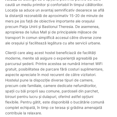
caută un mediu primitor și confortabil în timpul călătoriilor.
Locația sa aduce un avantaj semnificativ deoarece se află
la distanță rezonabilă de aproximativ 15-20 de minute de
mers pe jos față de obiective importante ale orașului
precum Piața Unirii și Bastionul Theresia. De asemenea,
apropierea de Iulius Mall și de principalele mijloace de
transport în comun simplifică accesul către diverse zone
ale orașului și facilitează legătura cu alte servicii urbane.
Clienții care aleg acest hostel beneficiază de facilități
moderne, menite să asigure o experiență agreabilă pe
parcursul șederii. Printre acestea se numără internet WiFi
gratuit, posibilitatea de parcare fără costuri suplimentare,
aspecte apreciate în mod recurent de către vizitatori.
Hostelul pune la dispoziție diverse tipuri de camere,
precum cele familiale, camere dedicate nefumătorilor,
spații cu băi proprii sau comune, pardoseli din parchet,
birouri pentru lucru și dulapuri, oferind astfel opțiuni
flexibile. Pentru gătit, este disponibilă o bucătărie comună
complet echipată, în timp ce terasa și grădina amenajată
contribuie la relaxare.