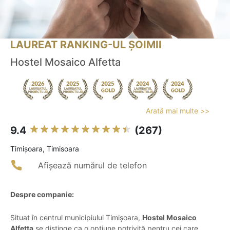
LAUREAT RANKING-UL ȘOIMII
Hostel Mosaico Alfetta
Arată mai multe >>
9.4
(267)
Timişoara, Timisoara
Afișează numărul de telefon
Despre companie:
Situat în centrul municipiului Timișoara,
Hostel Mosaico
Alfetta
se distinge ca o opțiune potrivită pentru cei care