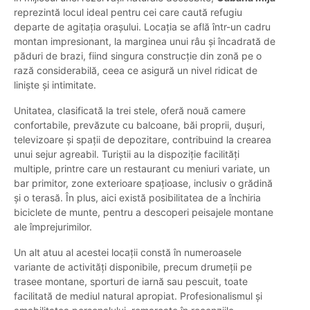
reprezintă locul ideal pentru cei care caută refugiu
departe de agitația orașului. Locația se află într-un cadru
montan impresionant, la marginea unui râu și încadrată de
păduri de brazi, fiind singura construcție din zonă pe o
rază considerabilă, ceea ce asigură un nivel ridicat de
liniște și intimitate.
Unitatea, clasificată la trei stele, oferă nouă camere
confortabile, prevăzute cu balcoane, băi proprii, dușuri,
televizoare și spații de depozitare, contribuind la crearea
unui sejur agreabil. Turiștii au la dispoziție facilități
multiple, printre care un restaurant cu meniuri variate, un
bar primitor, zone exterioare spațioase, inclusiv o grădină
și o terasă. În plus, aici există posibilitatea de a închiria
biciclete de munte, pentru a descoperi peisajele montane
ale împrejurimilor.
Un alt atuu al acestei locații constă în numeroasele
variante de activități disponibile, precum drumeții pe
trasee montane, sporturi de iarnă sau pescuit, toate
facilitată de mediul natural apropiat. Profesionalismul și