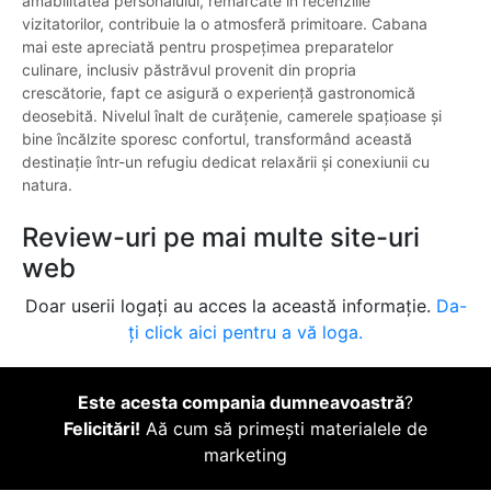
amabilitatea personalului, remarcate în recenziile
vizitatorilor, contribuie la o atmosferă primitoare. Cabana
mai este apreciată pentru prospețimea preparatelor
culinare, inclusiv păstrăvul provenit din propria
crescătorie, fapt ce asigură o experiență gastronomică
deosebită. Nivelul înalt de curățenie, camerele spațioase și
bine încălzite sporesc confortul, transformând această
destinație într-un refugiu dedicat relaxării și conexiunii cu
natura.
Review-uri pe mai multe site-uri
web
Doar userii logați au acces la această informație.
Da-
ți click aici pentru a vă loga.
Este acesta compania dumneavoastră
?
Felicitări!
Aă cum să primești materialele de
marketing