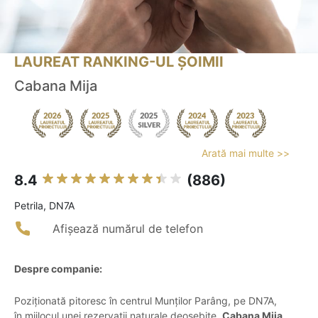
LAUREAT RANKING-UL ȘOIMII
Cabana Mija
Arată mai multe >>
8.4
(886)
Petrila, DN7A
Afișează numărul de telefon
Despre companie:
Poziționată pitoresc în centrul Munților Parâng, pe DN7A,
în mijlocul unei rezervații naturale deosebite,
Cabana Mija