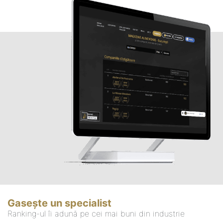
Gasește un specialist
Ranking-ul îi adună pe cei mai buni din industrie