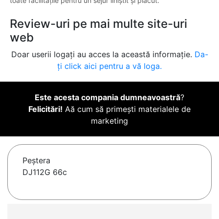
toate facilitățile pentru un sejur liniștit și plăcut.
Review-uri pe mai multe site-uri
web
Doar userii logați au acces la această informație.
Da-
ți click aici pentru a vă loga.
Este acesta compania dumneavoastră
?
Felicitări!
Aă cum să primești materialele de
marketing
Peştera
DJ112G 66c