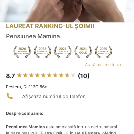
LAUREAT RANKING-UL ȘOIMII
Pensiunea Mamina
Arată mai multe >>
8.7
(10)
Peştera, DJ112G 66c
Afișează numărul de telefon
Despre companie:
Pensiunea Mamina
este amplasată într-un cadru natural
la baza masivului Piatra Craiului, în satul Peștera, oferind