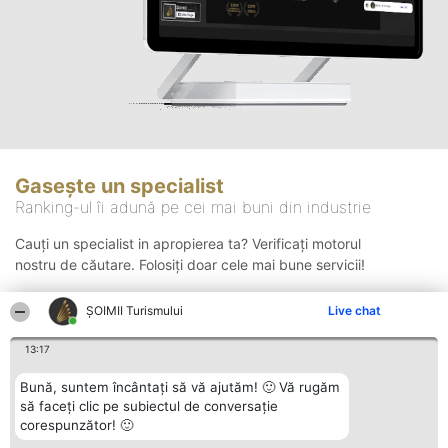
Gasește un specialist
Ranking-ul îi adună pe cei mai buni din industrie
Cauți un specialist in apropierea ta? Verificați motorul
nostru de căutare. Folosiți doar cele mai bune servicii!
ȘOIMII Turismului
Live chat
Căutare
13:17
Bună, suntem încântați să vă ajutăm! 🙂 Vă rugăm
să faceți clic pe subiectul de conversație
corespunzător! 🙂