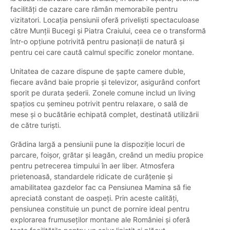
facilități de cazare care rămân memorabile pentru
vizitatori. Locația pensiunii oferă priveliști spectaculoase
către Munții Bucegi și Piatra Craiului, ceea ce o transformă
într-o opțiune potrivită pentru pasionații de natură și
pentru cei care caută calmul specific zonelor montane.
Unitatea de cazare dispune de șapte camere duble,
fiecare având baie proprie și televizor, asigurând confort
sporit pe durata șederii. Zonele comune includ un living
spațios cu șemineu potrivit pentru relaxare, o sală de
mese și o bucătărie echipată complet, destinată utilizării
de către turiști.
Grădina largă a pensiunii pune la dispoziție locuri de
parcare, foișor, grătar și leagăn, creând un mediu propice
pentru petrecerea timpului în aer liber. Atmosfera
prietenoasă, standardele ridicate de curățenie și
amabilitatea gazdelor fac ca Pensiunea Mamina să fie
apreciată constant de oaspeți. Prin aceste calități,
pensiunea constituie un punct de pornire ideal pentru
explorarea frumuseților montane ale României și oferă