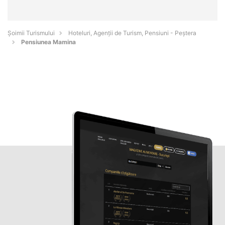
Șoimii Turismului
Hoteluri, Agenții de Turism, Pensiuni - Peştera
Pensiunea Mamina