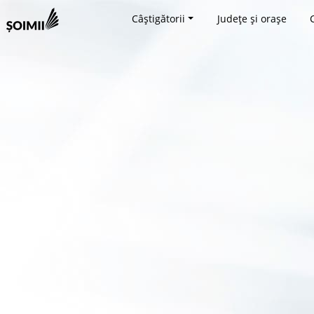
Câștigătorii
Județe și orașe