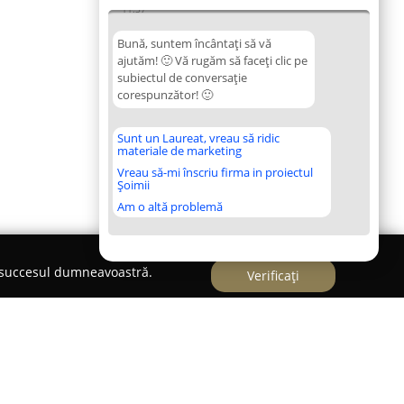
11:37
Bună, suntem încântați să vă
ajutăm! 🙂 Vă rugăm să faceți clic pe
subiectul de conversație
corespunzător! 🙂
Sunt un Laureat, vreau să ridic
materiale de marketing
Vreau să-mi înscriu firma in proiectul
Șoimii
Am o altă problemă
e succesul dumneavoastră.
Verificați