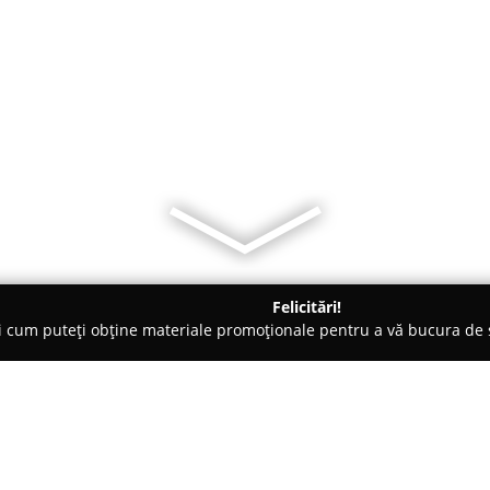
Felicitări!
ți cum puteți obține materiale promoționale pentru a vă bucura d
Pensiuni - Roman
Lucom Travel