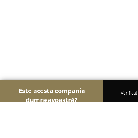
Este acesta compania
Verifica
dumneavoastră?
Șoimii Turismului
Hoteluri, Agenții de Turism, 