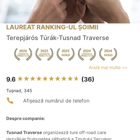
LAUREAT RANKING-UL ȘOIMII
Terepjárós Túrák-Tusnad Traverse
Arată mai multe >>
9.6
(36)
Tuşnad, 345
Afișează numărul de telefon
Despre companie:
Tusnad Traverse
organizează ture off-road care
dezvăluie frumusețea sălbatică a Ținutului Secuiesc,