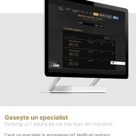
Gasește un specialist
Ranking-ul îi adună pe cei mai buni din industrie
Cauți un specialist in apropierea ta? Verificați motorul