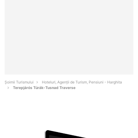
Șoimii Turismului
Hoteluri, Agenții de Turism, Pensiuni - Harghita
Terepjárós Túrák-Tusnad Traverse