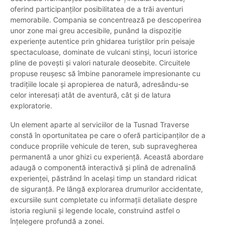
oferind participanților posibilitatea de a trăi aventuri
memorabile. Compania se concentrează pe descoperirea
unor zone mai greu accesibile, punând la dispoziție
experiențe autentice prin ghidarea turiștilor prin peisaje
spectaculoase, dominate de vulcani stinși, locuri istorice
pline de povești și valori naturale deosebite. Circuitele
propuse reușesc să îmbine panoramele impresionante cu
tradițiile locale și apropierea de natură, adresându-se
celor interesați atât de aventură, cât și de latura
exploratorie.
Un element aparte al serviciilor de la Tusnad Traverse
constă în oportunitatea pe care o oferă participanților de a
conduce propriile vehicule de teren, sub supravegherea
permanentă a unor ghizi cu experiență. Această abordare
adaugă o componentă interactivă și plină de adrenalină
experienței, păstrând în același timp un standard ridicat
de siguranță. Pe lângă explorarea drumurilor accidentate,
excursiile sunt completate cu informații detaliate despre
istoria regiunii și legende locale, construind astfel o
înțelegere profundă a zonei.