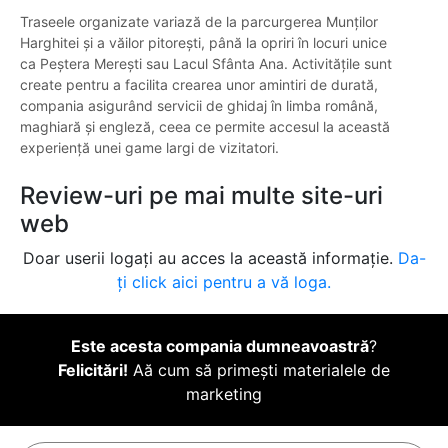
Traseele organizate variază de la parcurgerea Munților
Harghitei și a văilor pitorești, până la opriri în locuri unice
ca Peștera Merești sau Lacul Sfânta Ana. Activitățile sunt
create pentru a facilita crearea unor amintiri de durată,
compania asigurând servicii de ghidaj în limba română,
maghiară și engleză, ceea ce permite accesul la această
experiență unei game largi de vizitatori.
Review-uri pe mai multe site-uri
web
Doar userii logați au acces la această informație.
Da-
ți click aici pentru a vă loga.
Este acesta compania dumneavoastră
?
Felicitări!
Aă cum să primești materialele de
marketing