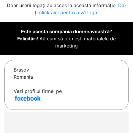
Doar userii logați au acces la această informație.
Da-
ți click aici pentru a vă loga.
Este acesta compania dumneavoastră
?
Felicitări!
Aă cum să primești materialele de
marketing
Braşov
Romania
Vezi profilul firmei pe