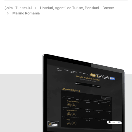
Șoimii Turismului
Hoteluri, Agenții de Turism, Pensiuni - Braşov
Marino Romania