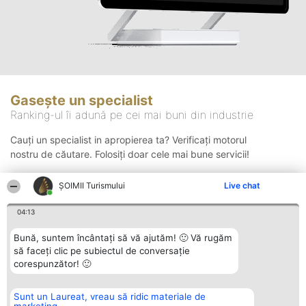
Gasește un specialist
Ranking-ul îi adună pe cei mai buni din industrie
Cauți un specialist in apropierea ta? Verificați motorul
nostru de căutare. Folosiți doar cele mai bune servicii!
ȘOIMII Turismului
Live chat
Căutare
04:13
Bună, suntem încântați să vă ajutăm! 🙂 Vă rugăm
să faceți clic pe subiectul de conversație
corespunzător! 🙂
Sunt un Laureat, vreau să ridic materiale de
Organizator Ranking
Plebiscyt
Contact