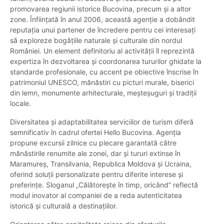
promovarea regiunii istorice Bucovina, precum și a altor
zone. Înființată în anul 2006, această agenție a dobândit
reputația unui partener de încredere pentru cei interesați
să exploreze bogățiile naturale și culturale din nordul
României. Un element definitoriu al activității îl reprezintă
expertiza în dezvoltarea și coordonarea tururilor ghidate la
standarde profesionale, cu accent pe obiective înscrise în
patrimoniul UNESCO, mănăstiri cu picturi murale, biserici
din lemn, monumente arhitecturale, meșteșuguri și tradiții
locale.
Diversitatea și adaptabilitatea serviciilor de turism diferă
semnificativ în cadrul ofertei Hello Bucovina. Agenția
propune excursii zilnice cu plecare garantată către
mănăstirile renumite ale zonei, dar și tururi extinse în
Maramureș, Transilvania, Republica Moldova și Ucraina,
oferind soluții personalizate pentru diferite interese și
preferințe. Sloganul „Călătorește în timp, oricând” reflectă
modul inovator al companiei de a reda autenticitatea
istorică și culturală a destinațiilor.