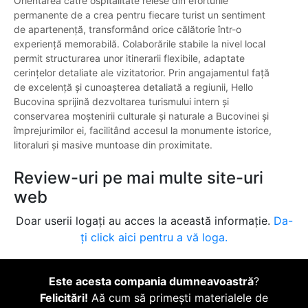
Orientarea către ospitalitate reiese din eforturile
permanente de a crea pentru fiecare turist un sentiment
de apartenență, transformând orice călătorie într-o
experiență memorabilă. Colaborările stabile la nivel local
permit structurarea unor itinerarii flexibile, adaptate
cerințelor detaliate ale vizitatorior. Prin angajamentul față
de excelență și cunoașterea detaliată a regiunii, Hello
Bucovina sprijină dezvoltarea turismului intern și
conservarea moștenirii culturale și naturale a Bucovinei și
împrejurimilor ei, facilitând accesul la monumente istorice,
litoraluri și masive muntoase din proximitate.
Review-uri pe mai multe site-uri
web
Doar userii logați au acces la această informație.
Da-
ți click aici pentru a vă loga.
Este acesta compania dumneavoastră
?
Felicitări!
Aă cum să primești materialele de