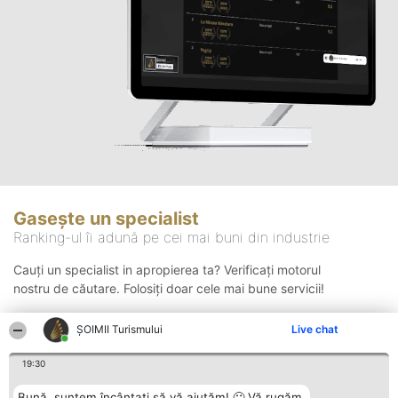
Gasește un specialist
Ranking-ul îi adună pe cei mai buni din industrie
Cauți un specialist in apropierea ta? Verificați motorul
nostru de căutare. Folosiți doar cele mai bune servicii!
ȘOIMII Turismului
Live chat
Căutare
19:30
Bună, suntem încântați să vă ajutăm! 🙂 Vă rugăm