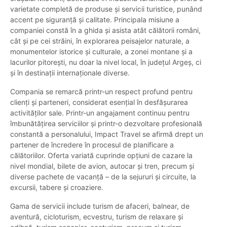
varietate completă de produse și servicii turistice, punând
accent pe siguranță și calitate. Principala misiune a
companiei constă în a ghida și asista atât călătorii români,
cât și pe cei străini, în explorarea peisajelor naturale, a
monumentelor istorice și culturale, a zonei montane și a
lacurilor pitorești, nu doar la nivel local, în județul Argeș, ci
și în destinații internaționale diverse.
Compania se remarcă printr-un respect profund pentru
clienți și parteneri, considerat esențial în desfășurarea
activităților sale. Printr-un angajament continuu pentru
îmbunătățirea serviciilor și printr-o dezvoltare profesională
constantă a personalului, Impact Travel se afirmă drept un
partener de încredere în procesul de planificare a
călătoriilor. Oferta variată cuprinde opțiuni de cazare la
nivel mondial, bilete de avion, autocar și tren, precum și
diverse pachete de vacanță – de la sejururi și circuite, la
excursii, tabere și croaziere.
Gama de servicii include turism de afaceri, balnear, de
aventură, cicloturism, ecvestru, turism de relaxare și