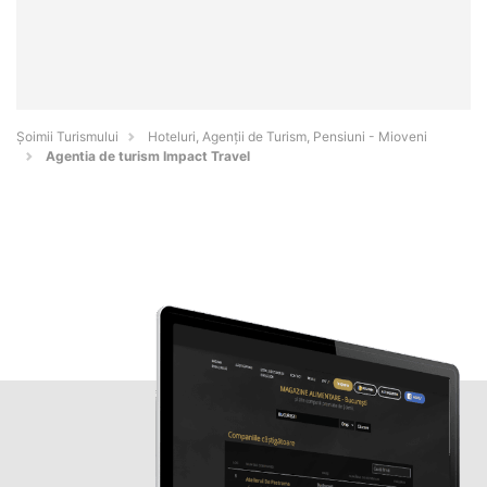
Șoimii Turismului
Hoteluri, Agenții de Turism, Pensiuni - Mioveni
Agentia de turism Impact Travel