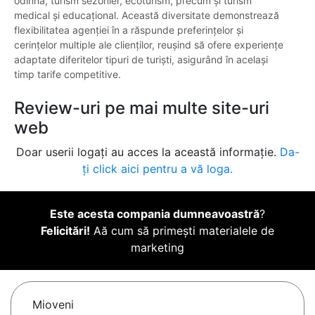
odihnă, turism sezonier, ecoturism, precum și turism
medical și educațional. Această diversitate demonstrează
flexibilitatea agenției în a răspunde preferințelor și
cerințelor multiple ale clienților, reușind să ofere experiențe
adaptate diferitelor tipuri de turiști, asigurând în același
timp tarife competitive.
Review-uri pe mai multe site-uri
web
Doar userii logați au acces la această informație.
Da-
ți click aici pentru a vă loga.
Este acesta compania dumneavoastră
?
Felicitări!
Aă cum să primești materialele de
marketing
Mioveni