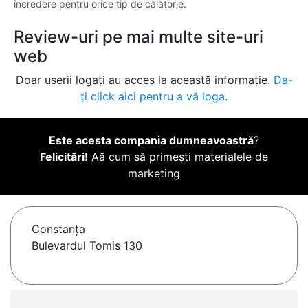
încredere pentru orice tip de călătorie.
Review-uri pe mai multe site-uri
web
Doar userii logați au acces la această informație.
Da-
ți click aici pentru a vă loga.
Este acesta compania dumneavoastră
?
Felicitări!
Aă cum să primești materialele de
marketing
Constanţa
Bulevardul Tomis 130