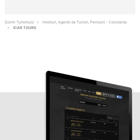
Șoimii Turismului
Hoteluri, Agenții de Turism, Pensiuni - Constanţa
ICAR TOURS