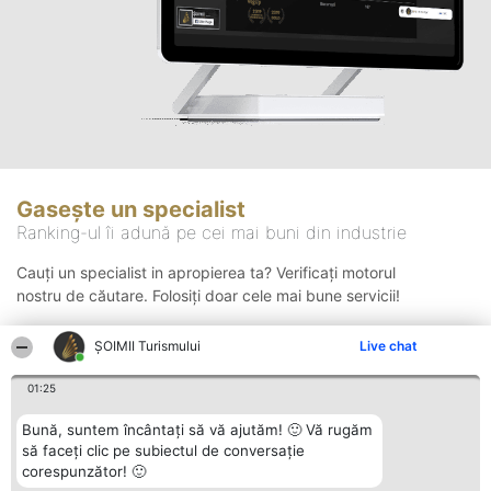
Gasește un specialist
Ranking-ul îi adună pe cei mai buni din industrie
Cauți un specialist in apropierea ta? Verificați motorul
nostru de căutare. Folosiți doar cele mai bune servicii!
ȘOIMII Turismului
Live chat
Căutare
01:25
Bună, suntem încântați să vă ajutăm! 🙂 Vă rugăm
să faceți clic pe subiectul de conversație
corespunzător! 🙂