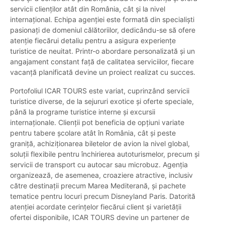
servicii clienților atât din România, cât și la nivel
internațional. Echipa agenției este formată din specialiști
pasionați de domeniul călătoriilor, dedicându-se să ofere
atenție fiecărui detaliu pentru a asigura experiențe
turistice de neuitat. Printr-o abordare personalizată și un
angajament constant față de calitatea serviciilor, fiecare
vacanță planificată devine un proiect realizat cu succes.
Portofoliul ICAR TOURS este variat, cuprinzând servicii
turistice diverse, de la sejururi exotice și oferte speciale,
până la programe turistice interne și excursii
internaționale. Clienții pot beneficia de opțiuni variate
pentru tabere școlare atât în România, cât și peste
graniță, achiziționarea biletelor de avion la nivel global,
soluții flexibile pentru închirierea autoturismelor, precum și
servicii de transport cu autocar sau microbuz. Agenția
organizează, de asemenea, croaziere atractive, inclusiv
către destinații precum Marea Mediterană, și pachete
tematice pentru locuri precum Disneyland Paris. Datorită
atenției acordate cerințelor fiecărui client și varietății
ofertei disponibile, ICAR TOURS devine un partener de