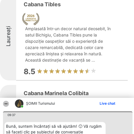
Cabana Tibles
Laureați
Amplasată într-un decor natural deosebit, în
satul Bichigiu, Cabana Tibles pune la
dispoziție oaspeților săi o experiență de
cazare remarcabilă, dedicată celor care
apreciază liniștea și relaxarea în natură.
Această destinație de vacanță se ...
8.5
Cabana Marinela Colibita
ȘOIMII Turismului
Live chat
09:37
Arată mai multe >>
Laureați
Bună, suntem încântați să vă ajutăm! 🙂 Vă rugăm
Așezată într-un cadru natural pitoresc, pe
să faceți clic pe subiectul de conversație
malul lacului Colibița, Cabana Marinela