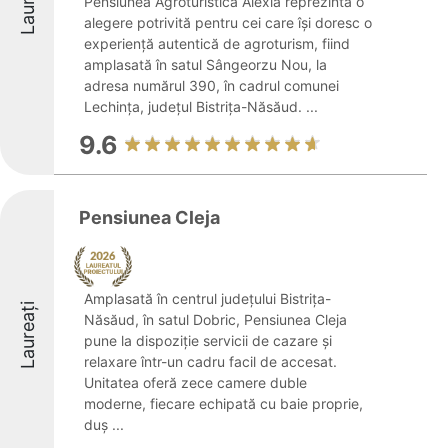
Laureați
Pensiunea Agroturistică Alexia reprezintă o
alegere potrivită pentru cei care își doresc o
experiență autentică de agroturism, fiind
amplasată în satul Sângeorzu Nou, la
adresa numărul 390, în cadrul comunei
Lechința, județul Bistrița-Năsăud. ...
9.6
Pensiunea Cleja
Amplasată în centrul județului Bistrița-
Laureați
Năsăud, în satul Dobric, Pensiunea Cleja
pune la dispoziție servicii de cazare și
relaxare într-un cadru facil de accesat.
Unitatea oferă zece camere duble
moderne, fiecare echipată cu baie proprie,
duș ...