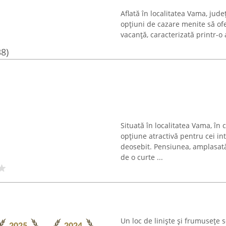
Aflată în localitatea Vama, jude
opțiuni de cazare menite să of
vacanță, caracterizată printr-o
38)
Situată în localitatea Vama, în 
opțiune atractivă pentru cei in
deosebit. Pensiunea, amplasat
de o curte ...
Un loc de liniște și frumusețe 