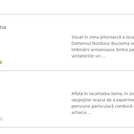
ina
Situat în zona pitorească a loca
Domeniul Nordului Bucovina se 
îmbinării armonioase dintre pe
vizitatorilor un ...
Aflată în localitatea Vama, în z
oaspeților ocazia de a experim
pensiune particulară combină 
arhaice, ...