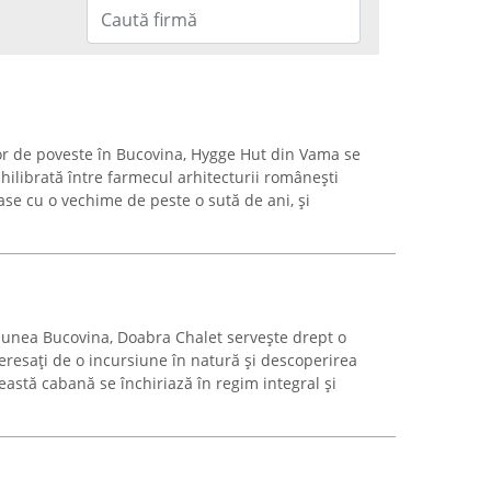
cor de poveste în Bucovina, Hygge Hut din Vama se
ilibrată între farmecul arhitecturii românești
case cu o vechime de peste o sută de ani, și
iunea Bucovina, Doabra Chalet servește drept o
teresați de o incursiune în natură și descoperirea
ceastă cabană se închiriază în regim integral și