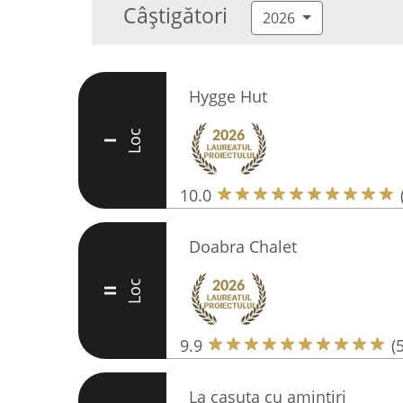
Câștigători
2026
Hygge Hut
Loc
I
10.0
Doabra Chalet
Loc
II
9.9
(
La casuta cu amintiri