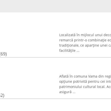
Localizată în mijlocul unui de
remarcă printr-o combinație ech
tradiționale, ce aparține unei 
facilitățile ...
(69)
Aflată în comuna Vama din reg
opțiune potrivită pentru cei in
patrimoniului cultural local. A
asigură ...
52)