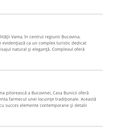
lității Vama, în centrul regiunii Bucovina,
evidențiază ca un complex turistic dedicat
isajul natural și eleganță. Complexul oferă
ona pitorească a Bucovinei, Casa Bunicii oferă
enta farmecul unei locuințe tradiționale. Această
cu succes elemente contemporane și detalii