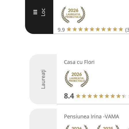
Loc
III
9.9
(
Casa cu Flori
Laureați
8.4
Pensiunea Irina -VAMA