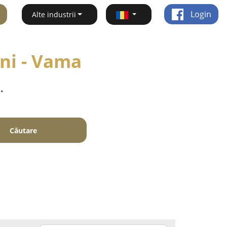
Login
Alte industrii
uni - Vama
.
Căutare