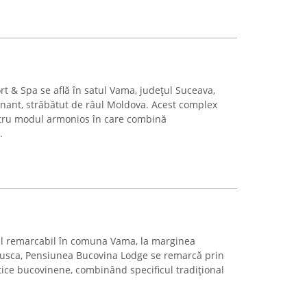
t & Spa se află în satul Vama, județul Suceava,
nant, străbătut de râul Moldova. Acest complex
ntru modul armonios în care combină
.
ral remarcabil în comuna Vama, la marginea
busca, Pensiunea Bucovina Lodge se remarcă prin
tice bucovinene, combinând specificul tradițional