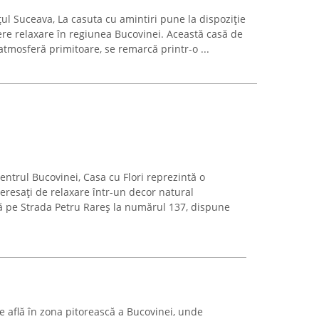
țul Suceava, La casuta cu amintiri pune la dispoziție
ere relaxare în regiunea Bucovinei. Această casă de
 atmosferă primitoare, se remarcă printr-o ...
centrul Bucovinei, Casa cu Flori reprezintă o
teresați de relaxare într-un decor natural
ă pe Strada Petru Rareș la numărul 137, dispune
se află în zona pitorească a Bucovinei, unde