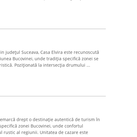
din județul Suceava, Casa Elvira este recunoscută
giunea Bucovinei, unde tradiția specifică zonei se
istică. Poziționată la intersecția drumului ...
remarcă drept o destinație autentică de turism în
specifică zonei Bucovinei, unde confortul
 rustic al regiunii. Unitatea de cazare este