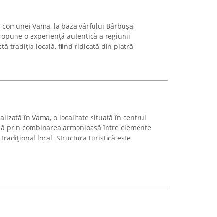
 comunei Vama, la baza vârfului Bârbușa,
opune o experiență autentică a regiunii
ă tradiția locală, fiind ridicată din piatră
lizată în Vama, o localitate situată în centrul
ază prin combinarea armonioasă între elemente
tradițional local. Structura turistică este