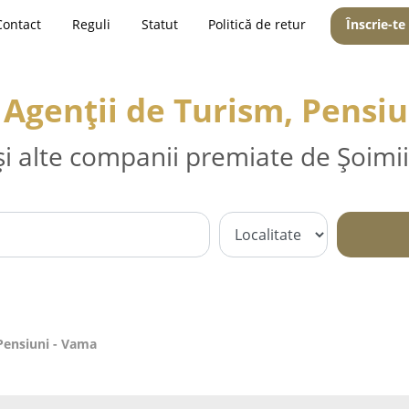
Contact
Reguli
Statut
Politică de retur
Înscrie-te
 Agenții de Turism, Pensi
și alte companii premiate de Șoimii
 Pensiuni - Vama