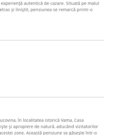
 experiență autentică de cazare. Situată pe malul
etras și liniștit, pensiunea se remarcă printr-o
ucovina, în localitatea istorică Vama, Casa
iște și apropiere de natură, aducând vizitatorilor
acestei zone. Această pensiune se găsește într-o