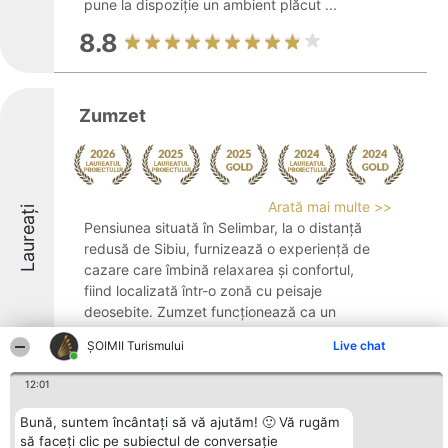
pune la dispoziție un ambient plăcut ...
8.8
Zumzet
Arată mai multe >>
Laureați
Pensiunea situată în Selimbar, la o distanță
redusă de Sibiu, furnizează o experiență de
cazare care îmbină relaxarea și confortul,
fiind localizată într-o zonă cu peisaje
deosebite. Zumzet funcționează ca un
punct de pornire excelent pentru ...
ȘOIMII Turismului
Live chat
9.8
12:01
Bună, suntem încântați să vă ajutăm! 🙂 Vă rugăm
să faceți clic pe subiectul de conversație
World Studio 7