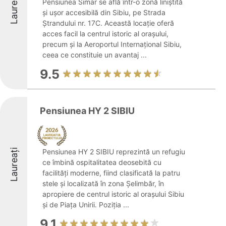
Laureați
Pensiunea Simar se află într-o zonă liniștită
și ușor accesibilă din Sibiu, pe Strada
Ștrandului nr. 17C. Această locație oferă
acces facil la centrul istoric al orașului,
precum și la Aeroportul Internațional Sibiu,
ceea ce constituie un avantaj ...
9.5
Pensiunea HY 2 SIBIU
Laureați
Pensiunea HY 2 SIBIU reprezintă un refugiu
ce îmbină ospitalitatea deosebită cu
facilități moderne, fiind clasificată la patru
stele și localizată în zona Șelimbăr, în
apropiere de centrul istoric al orașului Sibiu
și de Piața Unirii. Poziția ...
9.1