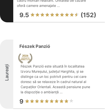
cadru montan relaxant. Unitatea de cazare
oferă camere amenajate ...
9.5
(152)
Fészek Panzió
Laureați
Fészek Panzió este situată în localitatea
Izvoru Mureșului, județul Harghita, și se
distinge ca un loc potrivit pentru cei care
doresc să se relaxeze în cadrul natural al
Carpaților Orientali. Această pensiune pune
la dispoziție o ambianță ...
9