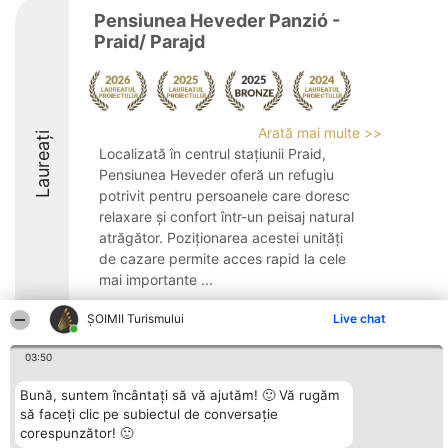
Pensiunea Heveder Panzió -
Praid/ Parajd
Arată mai multe >>
Laureați
Localizată în centrul stațiunii Praid,
Pensiunea Heveder oferă un refugiu
potrivit pentru persoanele care doresc
relaxare și confort într-un peisaj natural
atrăgător. Poziționarea acestei unități
de cazare permite acces rapid la cele
mai importante ...
8.7
ȘOIMII Turismului
Live chat
03:50
Organizator Ranking
Plebiscyt
Contact
Bună, suntem încântați să vă ajutăm! 🙂 Vă rugăm
BRIGHT SOLUTIONS BR SRL
Câștigătorii
Contact
să faceți clic pe subiectul de conversație
Aleea Timisul De Sus 2 Bl. A30
Lista Tuturor
corespunzător! 🙂
Sc. A Et. 4 Ap. 13 Cod 061952
Laureaților
București
Reguli