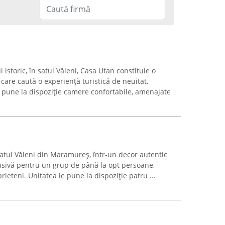
istoric, în satul Văleni, Casa Utan constituie o
 care caută o experiență turistică de neuitat.
 pune la dispoziție camere confortabile, amenajate
 satul Văleni din Maramureș, într-un decor autentic
lusivă pentru un grup de până la opt persoane,
rieteni. Unitatea le pune la dispoziție patru ...