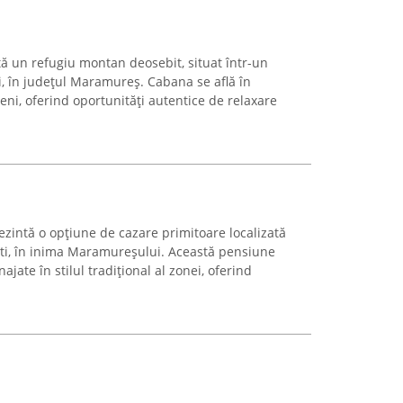
 un refugiu montan deosebit, situat într-un
i, în județul Maramureș. Cabana se află în
ni, oferind oportunități autentice de relaxare
intă o opțiune de cazare primitoare localizată
ști, în inima Maramureșului. Această pensiune
ate în stilul tradițional al zonei, oferind