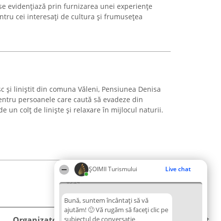
 evidențiază prin furnizarea unei experiențe
entru cei interesați de cultura și frumusețea
sc şi liniştit din comuna Văleni, Pensiunea Denisa
 pentru persoanele care caută să evadeze din
de un colţ de linişte şi relaxare în mijlocul naturii.
ȘOIMII Turismului
Live chat
03:24
Bună, suntem încântați să vă
ajutăm! 🙂 Vă rugăm să faceți clic pe
Organizator Ranking
subiectul de conversație
Plebiscyt
Contact