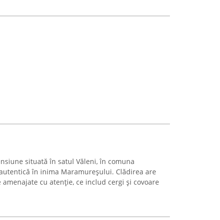
ensiune situată în satul Văleni, în comuna
ă autentică în inima Maramureșului. Clădirea are
 amenajate cu atenție, ce includ cergi și covoare