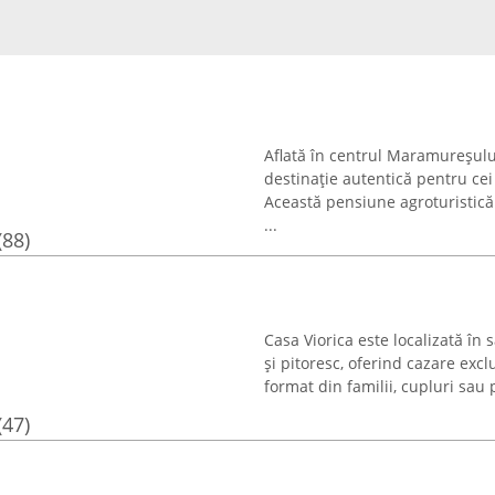
Aflată în centrul Maramureșului 
destinație autentică pentru cei
Această pensiune agroturistică
...
(88)
Casa Viorica este localizată în
și pitoresc, oferind cazare exc
format din familii, cupluri sau p
(47)