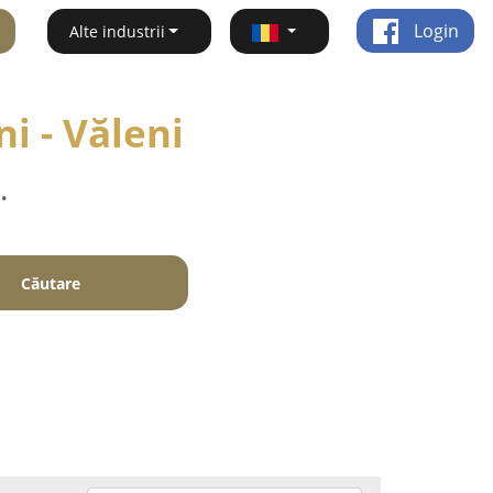
Login
Alte industrii
i - Văleni
.
Căutare