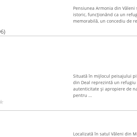
Pensiunea Armonia din Văleni 
istoric, funcționând ca un refug
memorabilă, un concediu de rela
96)
Situată în mijlocul peisajului 
din Deal reprezintă un refugiu p
autenticitate și apropiere de 
pentru ...
Localizată în satul Văleni din