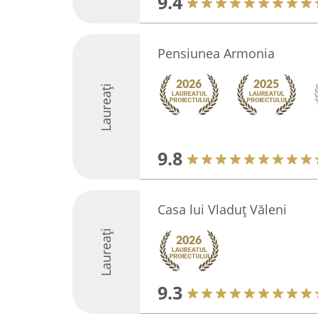
9.4
Pensiunea Armonia
Laureați
9.8
Casa lui Vladuț Văleni
Laureați
9.3