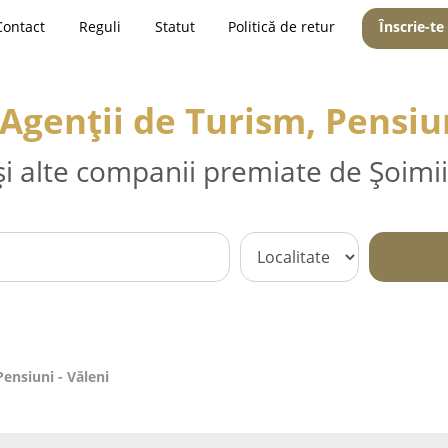
Contact
Reguli
Statut
Politică de retur
Înscrie-te
 Agenții de Turism, Pensiun
și alte companii premiate de Șoimii
Pensiuni - Văleni