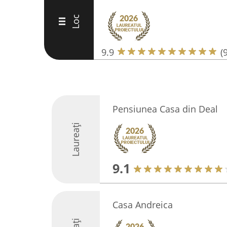
Loc
III
9.9
(
Pensiunea Casa din Deal
Laureați
9.1
Casa Andreica