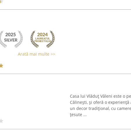
Arată mai multe >>
Casa lui Vlăduț Văleni este o p
Călinești, și oferă o experienț
un decor tradițional, cu camere
țesute ...