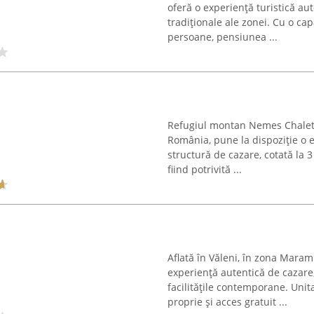
oferă o experiență turistică a
tradiționale ale zonei. Cu o ca
persoane, pensiunea ...
Refugiul montan Nemes Chalet, 
România, pune la dispoziție o e
structură de cazare, cotată la 
fiind potrivită ...
Aflată în Văleni, în zona Maram
experiență autentică de cazare
facilitățile contemporane. Uni
proprie și acces gratuit ...