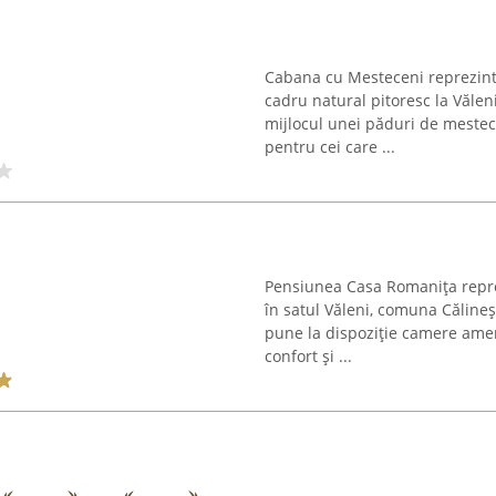
Cabana cu Mesteceni reprezintă
cadru natural pitoresc la Vălen
mijlocul unei păduri de mestece
pentru cei care ...
Pensiunea Casa Romanița reprez
în satul Văleni, comuna Căline
pune la dispoziție camere amenaj
confort și ...