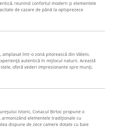
utentică, reunind confortul modern și elementele
pacitate de cazare de până la optsprezece
amplasat într-o zonă pitorească din Văleni,
xperiență autentică în mijlocul naturii. Această
3 stele, oferă vederi impresionante spre munți,
ureșului Istoric, Conacul Birtoc propune o
, armonizând elementele tradiționale cu
tatea dispune de zece camere dotate cu baie