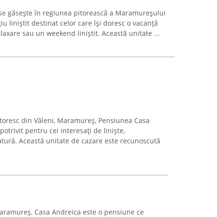
se găsește în regiunea pitorească a Maramureșului
iu liniștit destinat celor care își doresc o vacanță
xare sau un weekend liniștit. Această unitate ...
pitoresc din Văleni, Maramureș, Pensiunea Casa
otrivit pentru cei interesați de liniște,
natură. Această unitate de cazare este recunoscută
 Maramureș, Casa Andreica este o pensiune ce