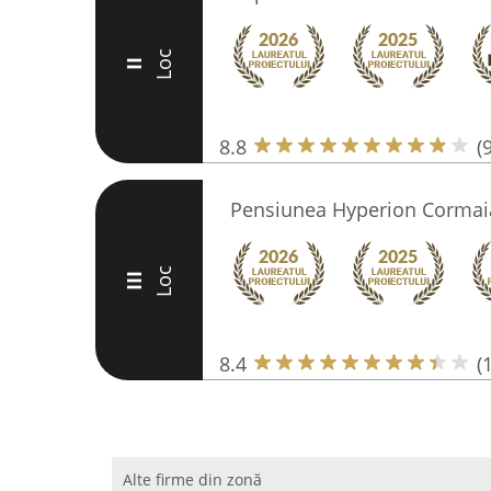
Loc
II
8.8
(
Pensiunea Hyperion Cormai
Loc
III
8.4
(
Alte firme din zonă