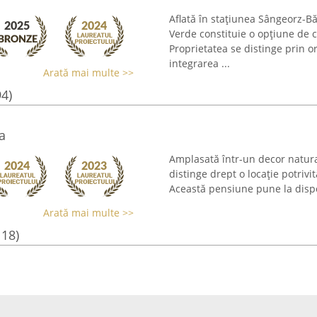
Aflată în stațiunea Sângeorz-B
Verde constituie o opțiune de c
Proprietatea se distinge prin o
integrarea ...
Arată mai multe >>
94)
a
Amplasată într-un decor natura
distinge drept o locație potrivi
Această pensiune pune la dispozi
Arată mai multe >>
118)