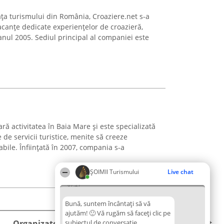
ața turismului din România, Croaziere.net s-a
acanțe dedicate experiențelor de croazieră,
anul 2005. Sediul principal al companiei este
ră activitatea în Baia Mare și este specializată
 de servicii turistice, menite să creeze
ile. Înființată în 2007, compania s-a
ȘOIMII Turismului
Live chat
07:27
Bună, suntem încântați să vă
ajutăm! 🙂 Vă rugăm să faceți clic pe
Organizator Ranking
subiectul de conversație
Plebiscyt
Contact