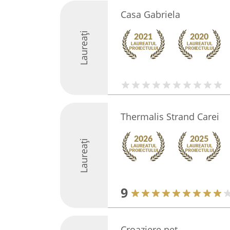
Casa Gabriela
Laureați
Thermalis Strand Carei
Laureați
9
Croaziere.net