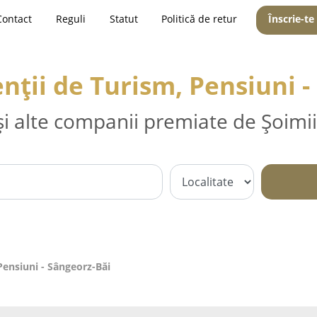
Contact
Reguli
Statut
Politică de retur
Înscrie-te
nții de Turism, Pensiuni 
și alte companii premiate de Șoimii
Pensiuni - Sângeorz-Băi