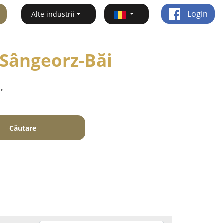
Login
Alte industrii
- Sângeorz-Băi
.
Căutare