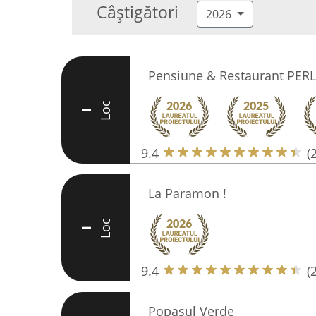
Câștigători
2026
Pensiune & Restaurant PERL
Loc
I
9.4
(
La Paramon !
Loc
I
9.4
(
Popasul Verde