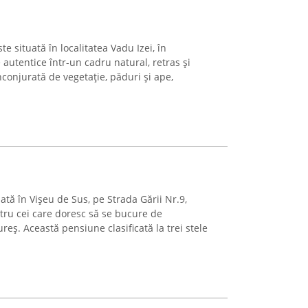
e situată în localitatea Vadu Izei, în
autentice într-un cadru natural, retras și
Înconjurată de vegetație, păduri și ape,
ată în Vișeu de Sus, pe Strada Gării Nr.9,
ntru cei care doresc să se bucure de
ș. Această pensiune clasificată la trei stele