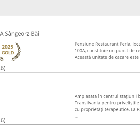
A Sângeorz-Băi
Pensiune Restaurant Perla, loca
100A, constituie un punct de re
Această unitate de cazare este 
...
26)
Amplasată în centrul stațiunii
Transilvania pentru priveliștil
cu proprietăți terapeutice, La 
...
26)