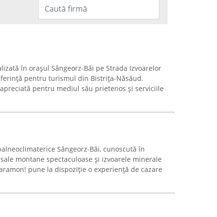
lizată în orașul Sângeorz-Băi pe Strada Izvoarelor
ferință pentru turismul din Bistrița-Năsăud.
apreciată pentru mediul său prietenos și serviciile
 balneoclimaterice Sângeorz-Băi, cunoscută în
e sale montane spectaculoase și izvoarele minerale
Paramon! pune la dispoziție o experiență de cazare