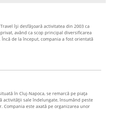
ravel își desfășoară activitatea din 2003 ca
privat, având ca scop principal diversificarea
. Încă de la început, compania a fost orientată
situată în Cluj-Napoca, se remarcă pe piața
ă activității sale îndelungate, însumând peste
tor. Compania este axată pe organizarea unor