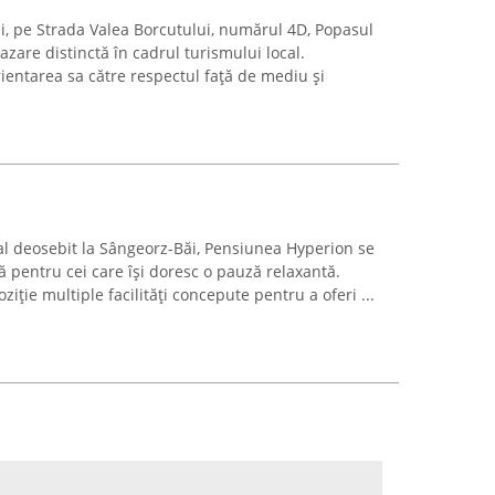
ăi, pe Strada Valea Borcutului, numărul 4D, Popasul
azare distinctă în cadrul turismului local.
rientarea sa către respectul față de mediu și
l deosebit la Sângeorz-Băi, Pensiunea Hyperion se
tă pentru cei care își doresc o pauză relaxantă.
ție multiple facilități concepute pentru a oferi ...