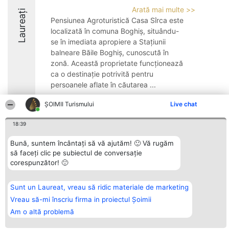
Arată mai multe >>
Laureați
Pensiunea Agroturistică Casa Sîrca este
localizată în comuna Boghiș, situându-
se în imediata apropiere a Stațiunii
balneare Băile Boghiș, cunoscută în
zonă. Această proprietate funcționează
ca o destinație potrivită pentru
persoanele aflate în căutarea ...
9.4
ȘOIMII Turismului
Live chat
18:39
Organizator Ranking
Plebiscyt
Contact
Bună, suntem încântați să vă ajutăm! 🙂 Vă rugăm
BRIGHT SOLUTIONS BR SRL
Câștigătorii
Contact
să faceți clic pe subiectul de conversație
Aleea Timisul De Sus 2 Bl. A30
Lista Tuturor
corespunzător! 🙂
Sc. A Et. 4 Ap. 13 Cod 061952
Laureaților
București
Reguli
CUI 36737675
Statut
tel: +40 770 990 492
Politica de
Sunt un Laureat, vreau să ridic materiale de marketing
confidențialitate
Vreau să-mi înscriu firma in proiectul Șoimii
Am o altă problemă