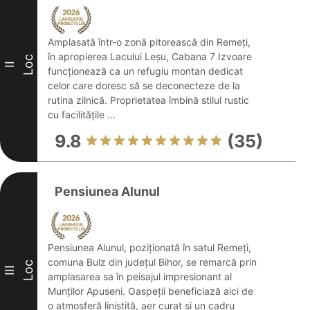
Amplasată într-o zonă pitorească din Remeți,
în apropierea Lacului Leșu, Cabana 7 Izvoare
Loc
II
funcționează ca un refugiu montan dedicat
celor care doresc să se deconecteze de la
rutina zilnică. Proprietatea îmbină stilul rustic
cu facilitățile ...
9.8
(35)
Pensiunea Alunul
Pensiunea Alunul, poziționată în satul Remeți,
comuna Bulz din județul Bihor, se remarcă prin
Loc
III
amplasarea sa în peisajul impresionant al
Munților Apuseni. Oaspeții beneficiază aici de
o atmosferă liniștită, aer curat și un cadru