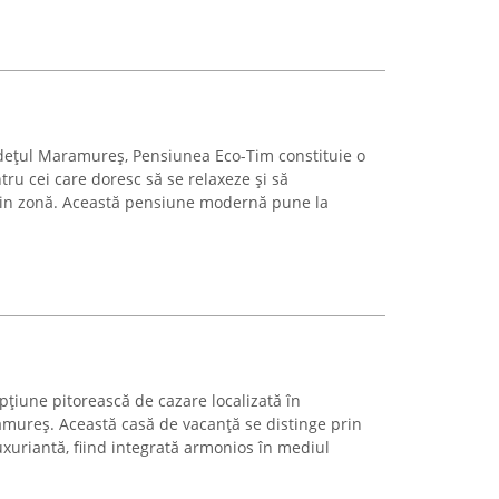
udețul Maramureș, Pensiunea Eco-Tim constituie o
tru cei care doresc să se relaxeze și să
din zonă. Această pensiune modernă pune la
pțiune pitorească de cazare localizată în
ramureș. Această casă de vacanță se distinge prin
xuriantă, fiind integrată armonios în mediul