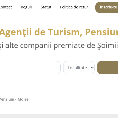
Contact
Reguli
Statut
Politică de retur
Înscrie-te
 Agenții de Turism, Pensiun
și alte companii premiate de Șoimii
Pensiuni - Moisei