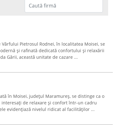
 Vârfului Pietrosul Rodnei, în localitatea Moisei, se
odernă și rafinată dedicată confortului și relaxării
ada Gării, această unitate de cazare ...
ată în Moisei, județul Maramureș, se distinge ca o
interesați de relaxare și confort într-un cadru
le evidențiază nivelul ridicat al facilităților ...