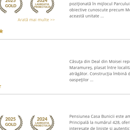
poziționată în mijlocul Parcul
obiective cunoscute precum Moc
această unitate ...
Arată mai multe >>
Căsuța din Deal din Moisei rep
Maramureș, plasat între localită
atrăgător. Construcția îmbină d
oaspeților ...
Pensiunea Casa Bunicii este am
Principală la numărul 428, ofe
interesate de liniște și autent