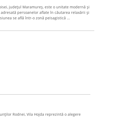
oisei, județul Maramureș, este o unitate modernă și
 adresată persoanelor aflate în căutarea relaxării și
nsiunea se află într-o zonă peisagistică ...
nților Rodnei, Vila Hojda reprezintă o alegere