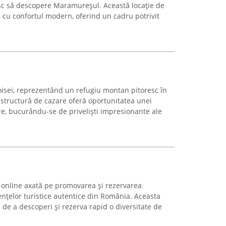
sc să descopere Maramureșul. Această locație de
e cu confortul modern, oferind un cadru potrivit
isei, reprezentând un refugiu montan pitoresc în
structură de cazare oferă oportunitatea unei
re, bucurându-se de priveliști impresionante ale
ă online axată pe promovarea și rezervarea
iențelor turistice autentice din România. Aceasta
ea de a descoperi și rezerva rapid o diversitate de