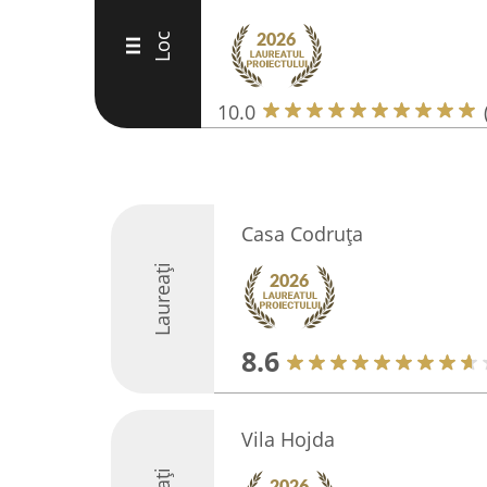
Loc
III
10.0
Casa Codruța
Laureați
8.6
Vila Hojda