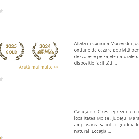
Aflată în comuna Moisei din j
opțiune de cazare potrivită pen
descopere peisajele naturale 
dispoziție facilități ...
Arată mai multe >>
Căsuța din Cireș reprezintă o o
localitatea Moisei, județul Ma
amplasarea sa într-o grădină lu
natural. Locația ...