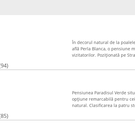
În decorul natural de la poalele
află Perla Blanca, o pensiune m
vizitatorilor. Poziționată pe Str
(94)
Pensiunea Paradisul Verde situ
opțiune remarcabilă pentru cei 
natural. Clasificarea la patru ste
(85)