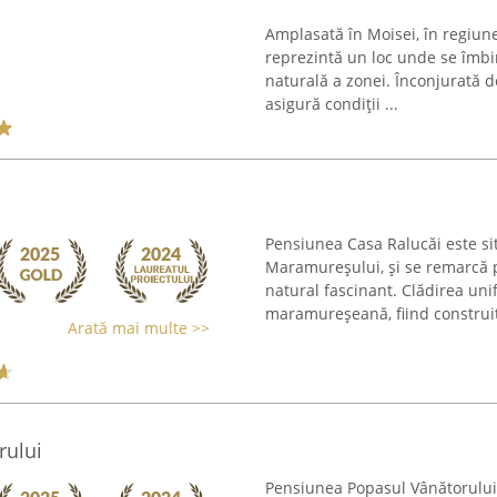
Amplasată în Moisei, în regiu
reprezintă un loc unde se îmbi
naturală a zonei. Înconjurată d
asigură condiții ...
Pensiunea Casa Ralucăi este sit
Maramureșului, și se remarcă p
natural fascinant. Clădirea uni
maramureșeană, fiind construit
Arată mai multe >>
rului
Pensiunea Popasul Vânătorului s