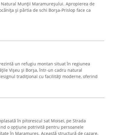
ui Natural Munții Maramureșului. Apropierea de
ănița și pârtia de schi Borșa-Prislop face ca
rezintă un refugiu montan situat în regiunea
țile Vișeu și Borșa, într-un cadru natural
esignul tradițional cu facilități moderne, oferind
plasată în pitorescul sat Moisei, pe Strada
rind o opțiune potrivită pentru persoanele
icitate în Maramureș. Această structură de cazare,