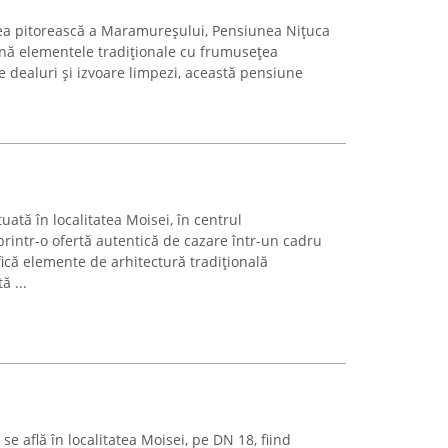
nea pitorească a Maramureșului, Pensiunea Nițuca
nă elementele tradiționale cu frumusețea
e dealuri și izvoare limpezi, această pensiune
uată în localitatea Moisei, în centrul
rintr-o ofertă autentică de cazare într-un cadru
fică elemente de arhitectură tradițională
ă ...
e află în localitatea Moisei, pe DN 18, fiind