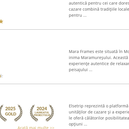
autentică pentru cei care dore
cazare combină tradițiile local
pentru ...
Mara Frames este situată în Mo
inima Maramureșului. Această 
experiențe autentice de relaxa
peisajului ...
Elsetrip reprezintă o platform
unităților de cazare și a exper
le oferă călătorilor posibilitat
opțiuni ...
Arată mai multe >>