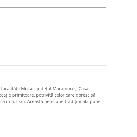
l localității Moisei, județul Maramureș, Casa
cație primitoare, potrivită celor care doresc să
că în turism. Această pensiune tradițională pune