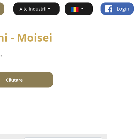
Login
Alte industrii
i - Moisei
.
Căutare