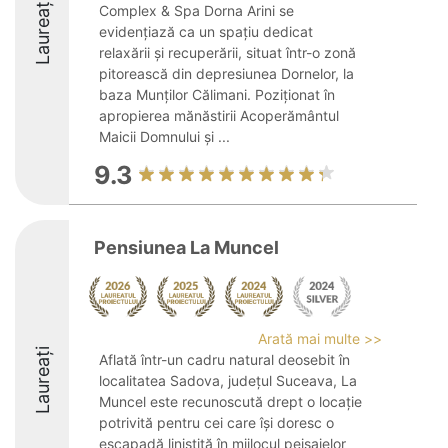
Laureați
Complex & Spa Dorna Arini se
evidențiază ca un spațiu dedicat
relaxării și recuperării, situat într-o zonă
pitorească din depresiunea Dornelor, la
baza Munților Călimani. Poziționat în
apropierea mănăstirii Acoperământul
Maicii Domnului și ...
9.3
Pensiunea La Muncel
Arată mai multe >>
Laureați
Aflată într-un cadru natural deosebit în
localitatea Sadova, județul Suceava, La
Muncel este recunoscută drept o locație
potrivită pentru cei care își doresc o
escapadă liniștită în mijlocul peisajelor