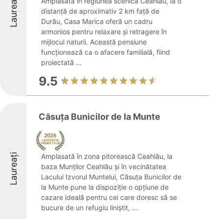
Laureați
Amplasată în regiunea scenică Ceahlău, la o
distanță de aproximativ 2 km față de
Durău, Casa Marica oferă un cadru
armonios pentru relaxare și retragere în
mijlocul naturii. Această pensiune
funcționează ca o afacere familială, fiind
proiectată ...
9.5
Căsuța Bunicilor de la Munte
Laureați
Amplasată în zona pitorească Ceahlău, la
baza Munților Ceahlău și în vecinătatea
Lacului Izvorul Muntelui, Căsuța Bunicilor de
la Munte pune la dispoziție o opțiune de
cazare ideală pentru cei care doresc să se
bucure de un refugiu liniștit, ...