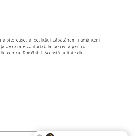
ona pitorească a localității Căpățânenii Pământeni
nță de cazare confortabilă, potrivită pentru
 din centrul României. Această unitate din