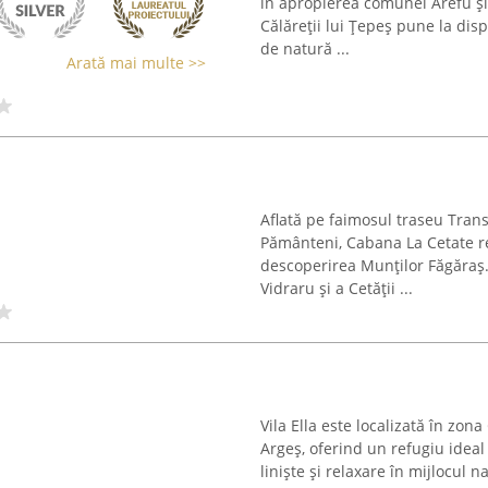
în apropierea comunei Arefu și
Călăreții lui Țepeș pune la dis
de natură ...
Arată mai multe >>
Aflată pe faimosul traseu Tran
Pământeni, Cabana La Cetate re
descoperirea Munților Făgăraș.
Vidraru și a Cetății ...
Vila Ella este localizată în zo
Argeș, oferind un refugiu idea
liniște și relaxare în mijlocul n