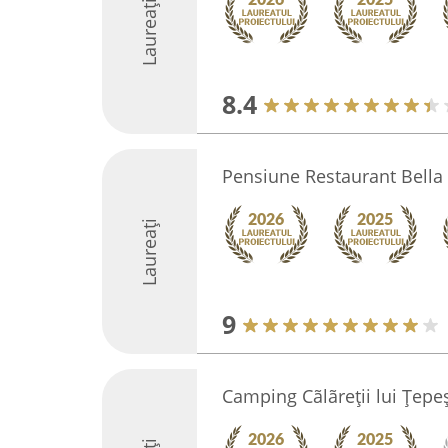
Laureați
8.4
Pensiune Restaurant Bella 
Laureați
9
Camping Cãlãreţii lui Ţepe