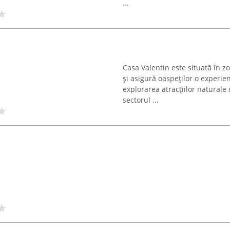
...
Casa Valentin este situată în z
și asigură oaspeților o experie
explorarea atracțiilor naturale
sectorul ...