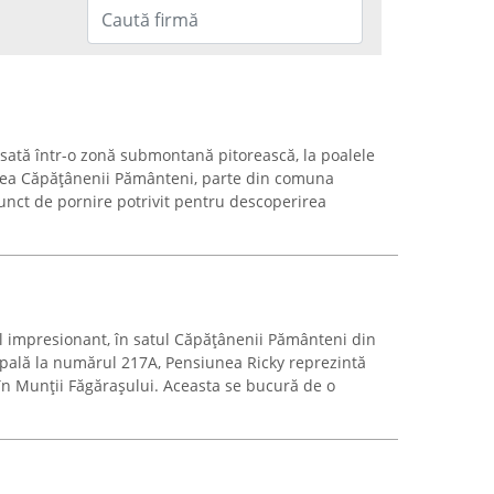
ată într-o zonă submontană pitorească, la poalele
atea Căpățânenii Pământeni, parte din comuna
unct de pornire potrivit pentru descoperirea
al impresionant, în satul Căpăţânenii Pământeni din
pală la numărul 217A, Pensiunea Ricky reprezintă
 în Munții Făgărașului. Aceasta se bucură de o