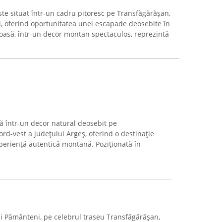
ste situat într-un cadru pitoresc pe Transfăgărășan,
, oferind oportunitatea unei escapade deosebite în
ajoasă, într-un decor montan spectaculos, reprezintă
tă într-un decor natural deosebit pe
rd-vest a județului Argeș, oferind o destinație
xperiență autentică montană. Poziționată în
ii Pământeni, pe celebrul traseu Transfăgărășan,