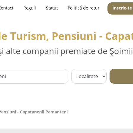
Contact
Reguli
Statut
Politică de retur
Înscrie-te
 de Turism, Pensiuni - Cap
și alte companii premiate de Șoimii
 Pensiuni - Capatanenii Pamanteni