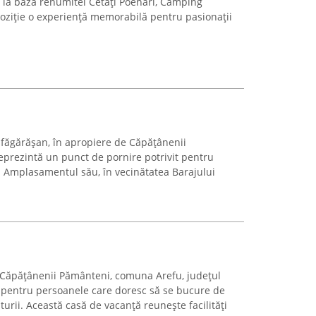
 la baza renumitei Cetăți Poenari, Camping
poziție o experiență memorabilă pentru pasionații
sfăgărășan, în apropiere de Căpățânenii
prezintă un punct de pornire potrivit pentru
 Amplasamentul său, în vecinătatea Barajului
na Căpăţânenii Pământeni, comuna Arefu, județul
l pentru persoanele care doresc să se bucure de
aturii. Această casă de vacanță reunește facilități