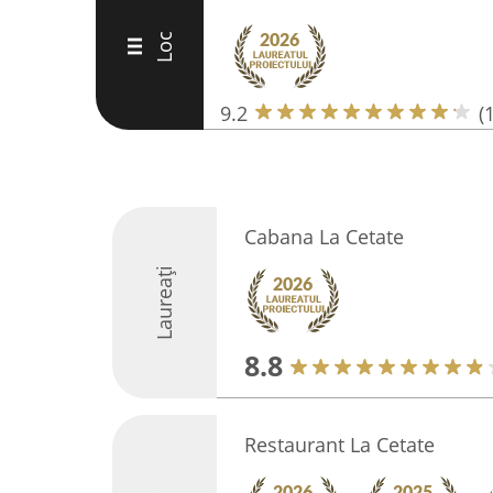
Loc
III
9.2
(
Cabana La Cetate
Laureați
8.8
Restaurant La Cetate