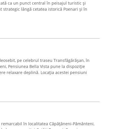
tă ca un punct central în peisajul turistic și
 strategic lângă cetatea istorică Poenari și în
deosebit, pe celebrul traseu Transfăgărășan, în
ni, Pensiunea Bella Vista pune la dispoziție
ere relaxare deplină. Locația acestei pensiuni
 remarcabil în localitatea Căpățâneni-Pământeni,