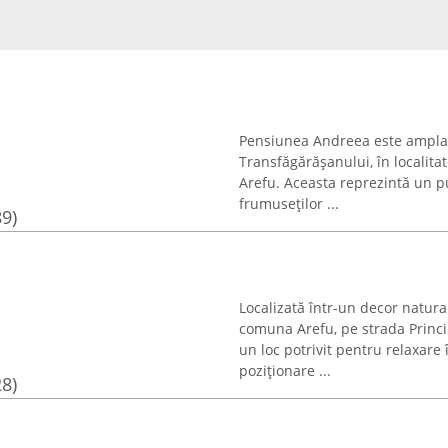
Pensiunea Andreea este amplas
Transfăgărășanului, în localit
Arefu. Aceasta reprezintă un p
frumuseților ...
89)
Localizată într-un decor natur
comuna Arefu, pe strada Princi
un loc potrivit pentru relaxare
poziționare ...
28)