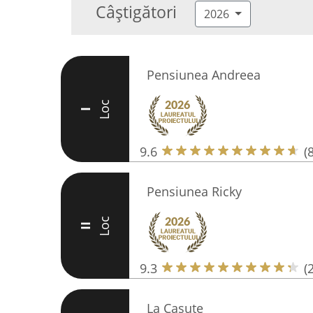
Câștigători
2026
Pensiunea Andreea
Loc
I
9.6
(
Pensiunea Ricky
Loc
II
9.3
(
La Casute