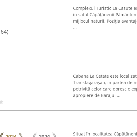
Complexul Turistic La Casute e
în satul Căpățânenii Pământeni
mijlocul naturii. Poziția avant
...
164)
Cabana La Cetate este localiza
Transfăgărășan, în partea de no
potrivită celor care doresc o e
apropiere de Barajul ...
Situat în localitatea Căpățânen