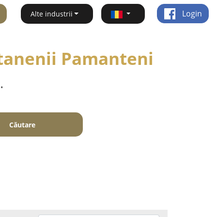
Login
Alte industrii
atanenii Pamanteni
.
Căutare