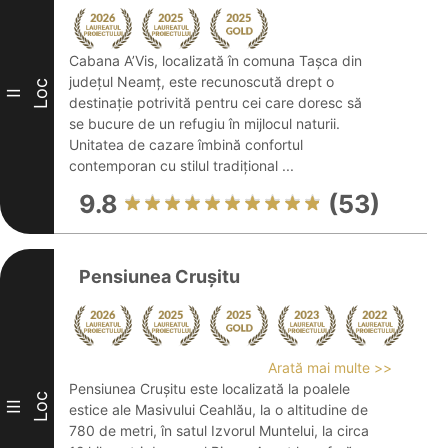
Cabana A’Vis, localizată în comuna Tașca din
județul Neamț, este recunoscută drept o
Loc
II
destinație potrivită pentru cei care doresc să
se bucure de un refugiu în mijlocul naturii.
Unitatea de cazare îmbină confortul
contemporan cu stilul tradițional ...
9.8
(53)
Pensiunea Cruşitu
Arată mai multe >>
Pensiunea Crușitu este localizată la poalele
Loc
III
estice ale Masivului Ceahlău, la o altitudine de
780 de metri, în satul Izvorul Muntelui, la circa