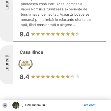
Laureați
pitoreasca zonă Port Bicaz, compania
Vapor Romsilva furnizează experiențe de
turism naval de neuitat. Această locație se
remarcă prin plimbările relaxante oferite pe
apă, fiind considerată o alegere ...
9.4
Casa Ilinca
Laureați
8.4
ȘOIMII Turismului
Live chat
Alte firme din zonă