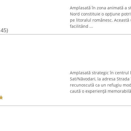
Amplasată în zona animată a 
Nord constituie o opțiune potri
pe litoralul românesc. Această 
facilitând ...
145)
Amplasată strategic în centrul
Sat/Năvodari, la adresa Strada
recunoscută ca un refugiu moder
caută o experiență memorabilă 