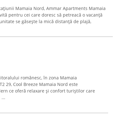
stațiunii Mamaia Nord, Ammar Apartments Mamaia
vită pentru cei care doresc să petreacă o vacanță
unitate se găsește la mică distanță de plajă,
 litoralului românesc, în zona Mamaia
 T2 29, Cool Breeze Mamaia Nord este
n ce oferă relaxare și confort turiștilor care
...