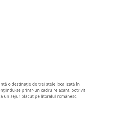
tă o destinație de trei stele localizată în
țiindu-se printr-un cadru relaxant, potrivit
ă un sejur plăcut pe litoralul românesc.