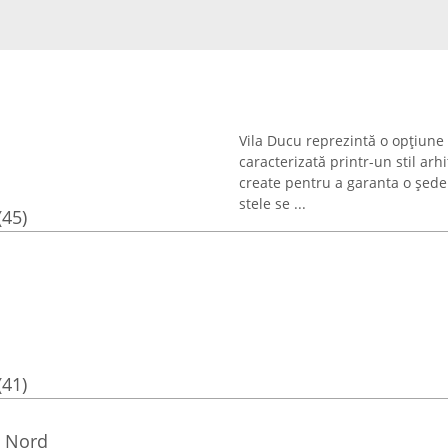
Vila Ducu reprezintă o opțiune
caracterizată printr-un stil arh
create pentru a garanta o ședer
stele se ...
(45)
(41)
 Nord