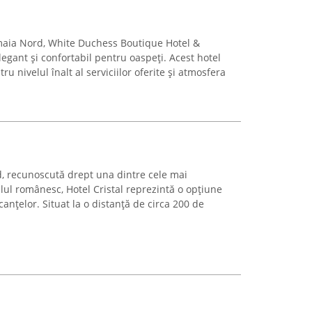
amaia Nord, White Duchess Boutique Hotel &
egant și confortabil pentru oaspeți. Acest hotel
u nivelul înalt al serviciilor oferite și atmosfera
 recunoscută drept una dintre cele mai
alul românesc, Hotel Cristal reprezintă o opțiune
nțelor. Situat la o distanță de circa 200 de