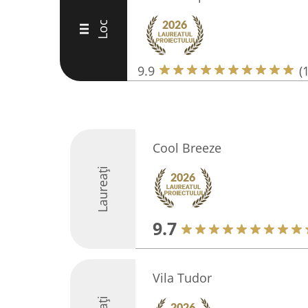
Loc
III
9.9
(
Cool Breeze
Laureați
9.7
Vila Tudor