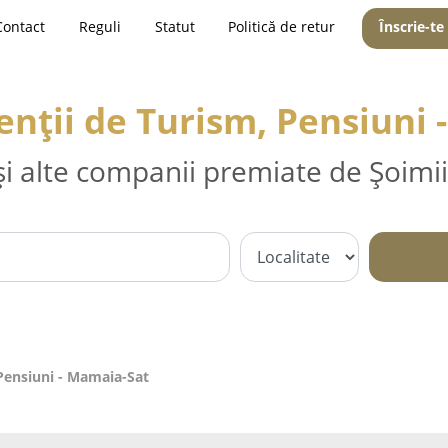
Contact
Reguli
Statut
Politică de retur
Înscrie-te
enții de Turism, Pensiuni
și alte companii premiate de Șoimii
 Pensiuni - Mamaia-Sat