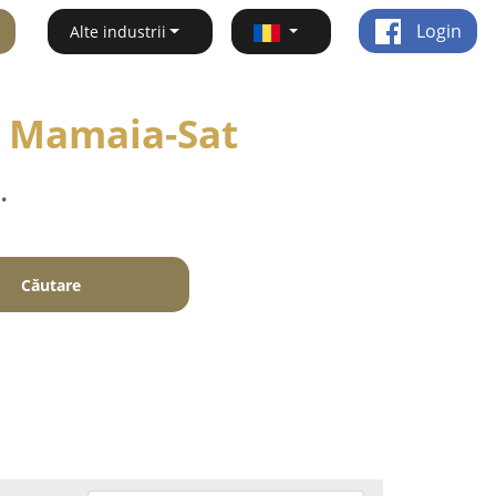
Login
Alte industrii
 - Mamaia-Sat
.
Căutare